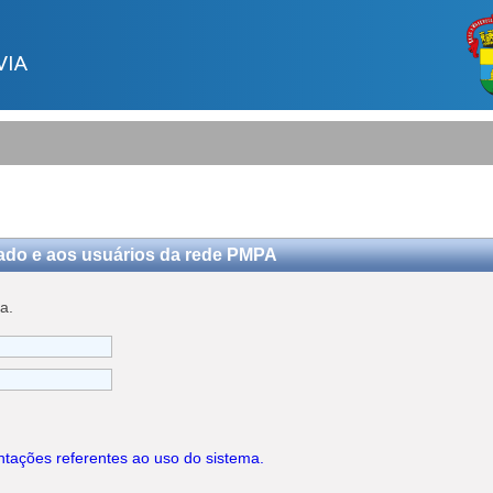
VIA
ado e aos usuários da rede PMPA
a.
entações referentes ao uso do sistema.